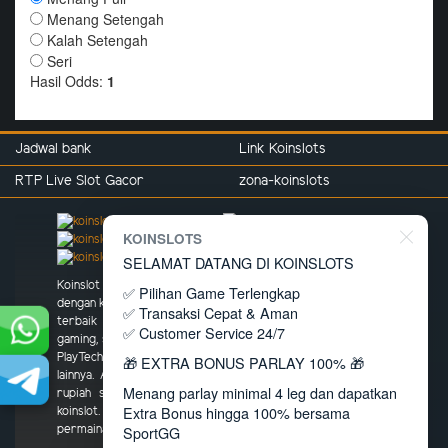
Jadwal bank
Link Koinslots
RTP Live Slot Gacor
zona-koinslots
KOINSLOTS
SELAMAT DATANG DI KOINSLOTS
Koinslot menghadirkan beberapa permainan live casino
✅ Pilihan Game Terlengkap
dengan kerjasama melalui beberapa provider judi online
✅ Transaksi Cepat & Aman
terbaik di dunia, misalnya pragmatic play, evolution
✅ Customer Service 24/7
gaming, sbobet casino, WM Casino, Sexy Gaming, eBet,
PlayTech, dan berbagai macam jenis provider terbaik
🎁 EXTRA BONUS PARLAY 100% 🎁
lainnya. Anda bisa melalukan betting mulai dari Rp 5rb
Menang parlay minimal 4 leg dan dapatkan
rupiah saja untuk dapat mencoba bermain di situs
Extra Bonus hingga 100% bersama
koinslot. Cukup gunakan 1 ID saja untuk semua jenis
SportGG
permainan.