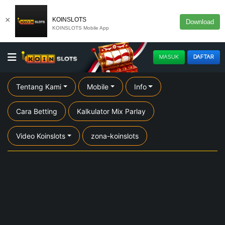
×
KOINSLOTS
Download
KOINSLOTS Mobile App
MASUK
DAFTAR
Tentang Kami
Mobile
Info
Cara Betting
Kalkulator Mix Parlay
Video Koinslots
zona-koinslots