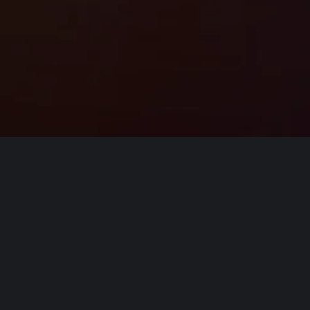
Link Koinslots
RTP Live Slot Gacor
Lisensi