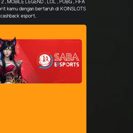
 2 , MOBILE LEGEND , LOL , PUBG , FIFA
orit kamu dengan bertaruh di KOINSLOTS
cashback esport.