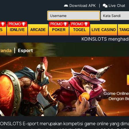
Download APK
Live Chat
O
PROMO
PROMO
PROMO
TS
IDNLIVE
ARCADE
POKER
TOGEL
LIVE CASINO
TAN
KOINSLOTS menghadirkan sistem D
randa
Esport
OINSLOTS E-sport merupakan kompetisi game online yang dimai