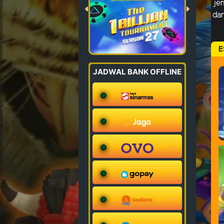
je
dan
E
JADWAL BANK OFFLINE